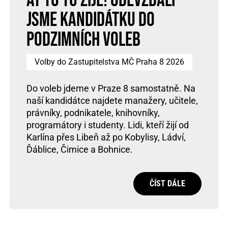
Ať to tu žije! Odevzdali
jsme kandidátku do
podzimních voleb
Volby do Zastupitelstva MČ Praha 8 2026
Do voleb jdeme v Praze 8 samostatně. Na
naší kandidátce najdete manažery, učitele,
právníky, podnikatele, knihovníky,
programátory i studenty. Lidi, kteří žijí od
Karlína přes Libeň až po Kobylisy, Ládví,
Ďáblice, Čimice a Bohnice.
ČÍST DÁLE