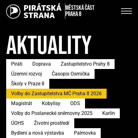
městská část
Praha 8
AKTUALITY
Piráti
Doprava
Zastupitelstvo Prahy 8
Územní rozvoj
Časopis Osmička
Školy v Praze 8
Volby do Zastupitelstva MČ Praha 8 2026
Magistrát
Kobylisy
ODS
Volby do Poslanecké sněmovny 2025
Karlín
ÚOHS
Životní prostředí
Bydlení a nová výstavba
Palmovka