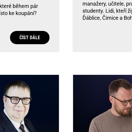
manažery, učitele, pr
 které během pár
studenty. Lidi, kteří ž
místo ke koupání?
Ďáblice, Čimice a Bo
ČÍST DÁLE