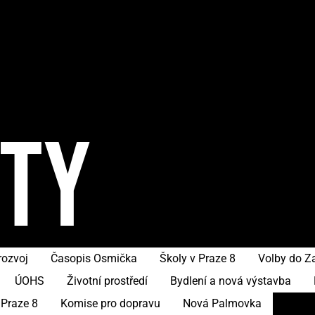
ITY
rozvoj
Časopis Osmička
Školy v Praze 8
Volby do Z
ÚOHS
Životní prostředí
Bydlení a nová výstavba
 Praze 8
Komise pro dopravu
Nová Palmovka