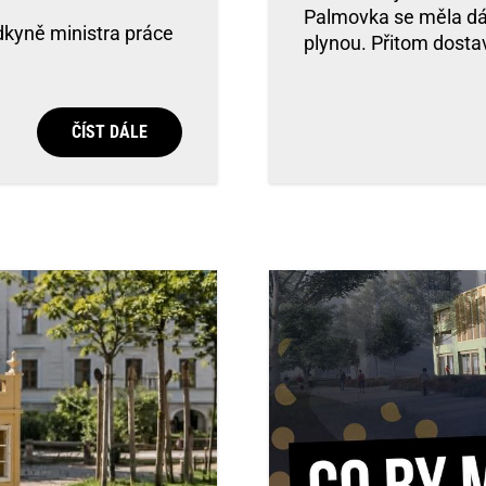
Palmovka se měla dáv
adkyně ministra práce
plynou. Přitom dosta
ČÍST DÁLE