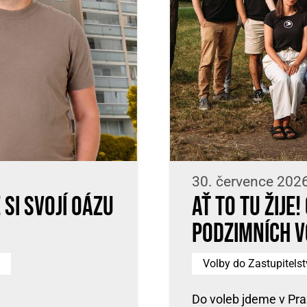
30. července 202
si svojí oázu
Ať to tu žije
podzimních v
Volby do Zastupitels
Do voleb jdeme v Pra