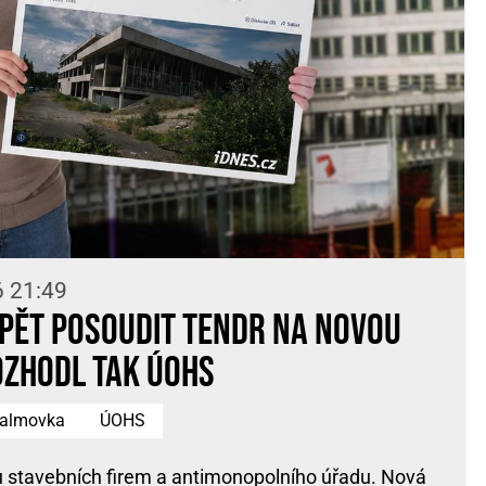
6 21:49
pět posoudit tendr na Novou
ozhodl tak ÚOHS
almovka
ÚOHS
 stavebních firem a antimonopolního úřadu. Nová