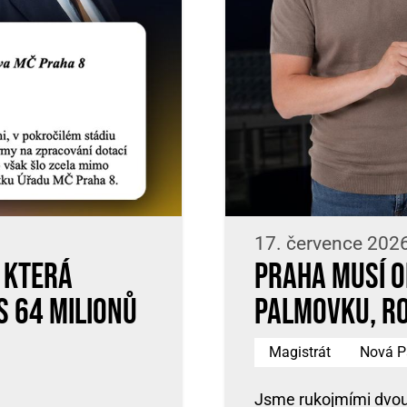
17. července 202
 která
Praha musí o
s 64 milionů
Palmovku, r
Magistrát
Nová P
Jsme rukojmími dvou