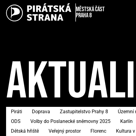
městská část
Praha 8
AKTUAL
Piráti
Doprava
Zastupitelstvo Prahy 8
Územní 
ODS
Volby do Poslanecké sněmovny 2025
Karlín
Dětská hřiště
Veřejný prostor
Florenc
Kultura v