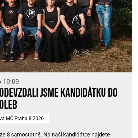
6 19:09
! Odevzdali jsme kandidátku do
oleb
tva MČ Praha 8 2026
ze 8 samostatně. Na naší kandidátce najdete