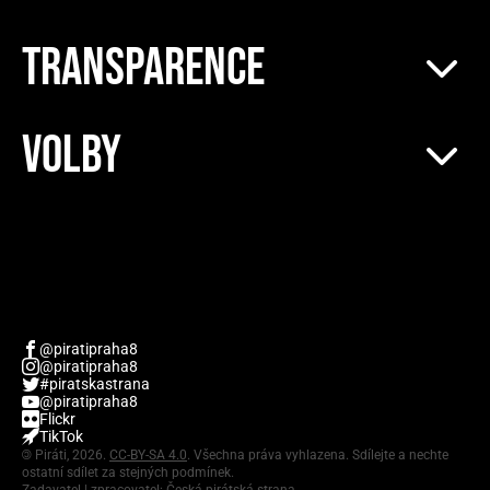
TRANSPARENCE
VOLBY
@piratipraha8
@piratipraha8
#piratskastrana
@piratipraha8
Flickr
TikTok
©
Piráti, 2026.
CC-BY-SA 4.0
. Všechna práva vyhlazena. Sdílejte a nechte
ostatní sdílet za stejných podmínek.
Zadavatel | zpracovatel: Česká pirátská strana