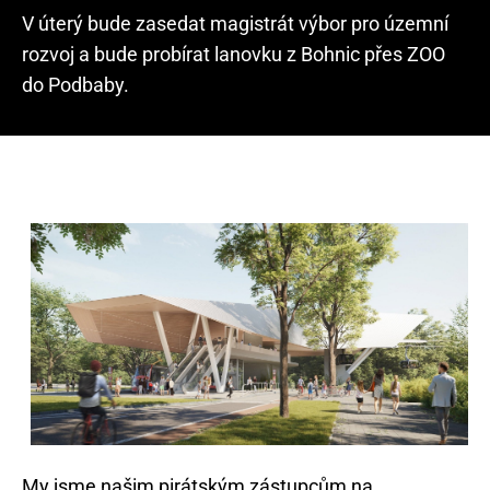
V úterý bude zasedat magistrát výbor pro územní
rozvoj a bude probírat lanovku z Bohnic přes ZOO
do Podbaby.
My jsme našim pirátským zástupcům na