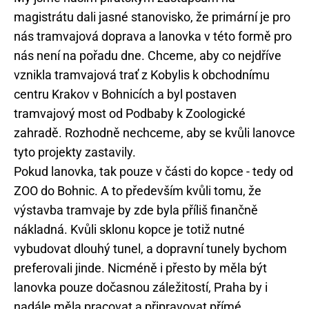
magistrátu dali jasné stanovisko, že primární je pro
nás tramvajová doprava a lanovka v této formě pro
nás není na pořadu dne. Chceme, aby co nejdříve
vznikla tramvajová trať z Kobylis k obchodnímu
centru Krakov v Bohnicích a byl postaven
tramvajový most od Podbaby k Zoologické
zahradě. Rozhodně nechceme, aby se kvůli lanovce
tyto projekty zastavily.
Pokud lanovka, tak pouze v části do kopce - tedy od
ZOO do Bohnic. A to především kvůli tomu, že
výstavba tramvaje by zde byla příliš finančně
nákladná. Kvůli sklonu kopce je totiž nutné
vybudovat dlouhý tunel, a dopravní tunely bychom
preferovali jinde. Nicméně i přesto by měla být
lanovka pouze dočasnou záležitostí, Praha by i
nadále měla pracovat a připravovat přímé