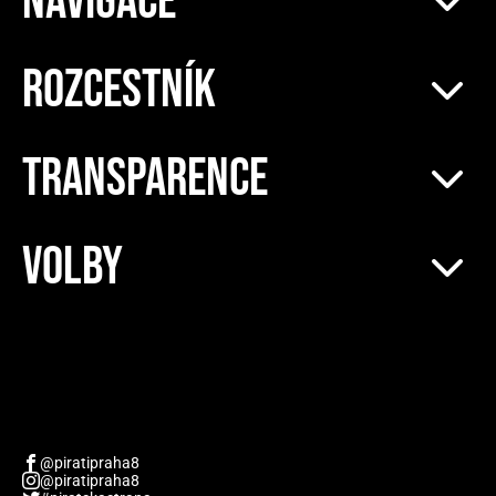
NAVIGACE
ROZCESTNÍK
TRANSPARENCE
VOLBY
@piratipraha8
@piratipraha8