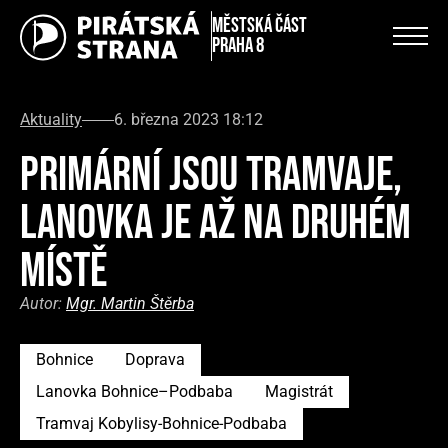
městská část
Praha 8
Aktuality
6. března 2023 18:12
PRIMÁRNÍ JSOU TRAMVAJE,
LANOVKA JE AŽ NA DRUHÉM
MÍSTĚ
Autor:
Mgr. Martin Štěrba
Bohnice
Doprava
Lanovka Bohnice–Podbaba
Magistrát
Tramvaj Kobylisy-Bohnice-Podbaba