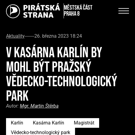
městská část
Praha 8
Aktuality
26. března 2023 18:24
V KASÁRNA KARLÍN BY
MOHL BÝT PRAŽSKÝ
VĚDECKO-TECHNOLOGICKÝ
PARK
Autor:
Mgr. Martin Štěrba
Karlín
Kasárna Karlín
Magistrát
Vědecko-technologický park