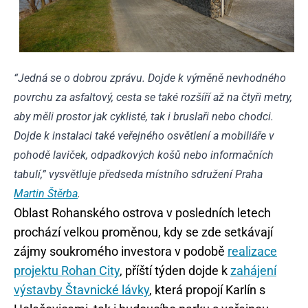
“Jedná se o dobrou zprávu. Dojde k výměně nevhodného
povrchu za asfaltový, cesta se také rozšíří až na čtyři metry,
aby měli prostor jak cyklisté, tak i bruslaři nebo chodci.
Dojde k instalaci také veřejného osvětlení a mobiliáře v
pohodě laviček, odpadkových košů nebo informačních
tabulí,” vysvětluje předseda místního sdružení Praha
Martin Štěrba
.
Oblast Rohanského ostrova v posledních letech
prochází velkou proměnou, kdy se zde setkávají
zájmy soukromého investora v podobě
realizace
projektu Rohan City
, příští týden dojde k
zahájení
výstavby Štavnické lávky
, která propojí Karlín s