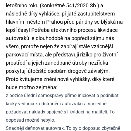
letošního roku (konkrétně 541/2020 Sb.) a
následně díky vyhlášce, přijaté zastupitelstvem
hlavním městem Prahou před pár dny se blýská na
lepší časy! Potřeba efektivního procesu likvidace
autovraků je dlouhodobě na popředí zájmu nás
všem, protože nejen že zabírají stále vzácnější
parkovací místa, ale představují riziko pro životní
prostředí a jejich zanedbané útroby nezřídka
poskytují útočiště osobám drogově závislým.
Proto kvitujeme znění nové vyhlášky, díky které
bude možno zejména:
z pozice úřední samosprávy přímo iniciovat a podnikat
kroky vedoucí k odstranění autovraku a následně
požadovat náklady spojené s likvidací na majiteli. To
doposud možné nebylo.
Snadněji definovat autovrak. To bylo doposud zbytečně