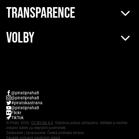
TRANSPARENCE
VOLBY
@piratipraha8
@piratipraha8
#piratskastrana
@piratipraha8
Flickr
TikTok
©
Piráti, 2026.
CC-BY-SA 4.0
. Všechna práva vyhlazena. Sdílejte a nechte
ostatní sdílet za stejných podmínek.
Zadavatel | zpracovatel: Česká pirátská strana
Zásady ochrany osobních údajů