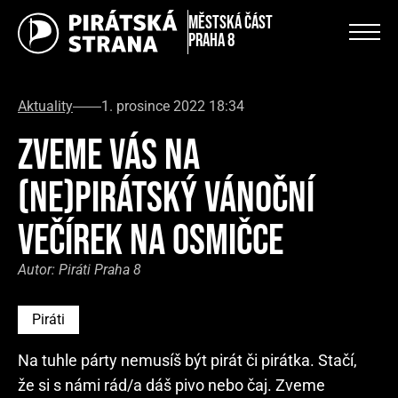
městská část
Praha 8
Aktuality
1. prosince 2022 18:34
ZVEME VÁS NA
(NE)PIRÁTSKÝ VÁNOČNÍ
VEČÍREK NA OSMIČCE
Autor:
Piráti Praha 8
Piráti
Na tuhle párty nemusíš být pirát či pirátka. Stačí,
že si s námi rád/a dáš pivo nebo čaj. Zveme