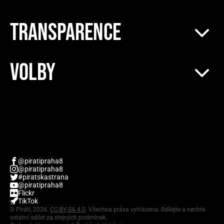
TRANSPARENCE
VOLBY
@piratipraha8
@piratipraha8
#piratskastrana
@piratipraha8
Flickr
TikTok
©
Piráti, 2026.
CC-BY-SA 4.0
. Všechna práva vyhlazena. Sdílejte a nechte
ostatní sdílet za stejných podmínek.