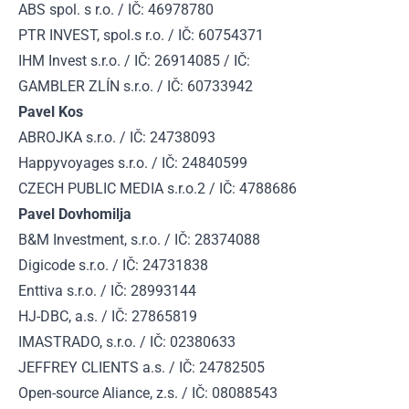
ABS spol. s r.o. / IČ: 46978780
PTR INVEST, spol.s r.o. / IČ: 60754371
IHM Invest s.r.o. / IČ: 26914085 / IČ:
GAMBLER ZLÍN s.r.o. / IČ: 60733942
Pavel Kos
ABROJKA s.r.o. / IČ: 24738093
Happyvoyages s.r.o. / IČ: 24840599
CZECH PUBLIC MEDIA s.r.o.2 / IČ: 4788686
Pavel Dovhomilja
B&M Investment, s.r.o. / IČ: 28374088
Digicode s.r.o. / IČ: 24731838
Enttiva s.r.o. / IČ: 28993144
HJ-DBC, a.s. / IČ: 27865819
IMASTRADO, s.r.o. / IČ: 02380633
JEFFREY CLIENTS a.s. / IČ: 24782505
Open-source Aliance, z.s. / IČ: 08088543