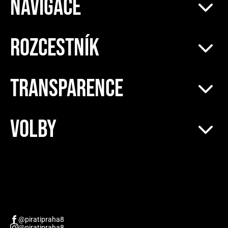
NAVIGACE
ROZCESTNÍK
TRANSPARENCE
VOLBY
@piratipraha8
@piratipraha8