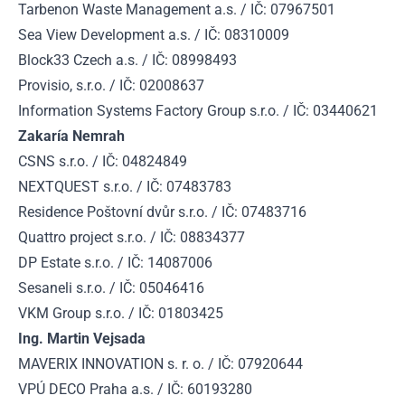
Tarbenon Waste Management a.s. / IČ: 07967501
Sea View Development a.s. / IČ: 08310009
Block33 Czech a.s. / IČ: 08998493
Provisio, s.r.o. / IČ: 02008637
Information Systems Factory Group s.r.o. / IČ: 03440621
Zakaría Nemrah
CSNS s.r.o. / IČ: 04824849
NEXTQUEST s.r.o. / IČ: 07483783
Residence Poštovní dvůr s.r.o. / IČ: 07483716
Quattro project s.r.o. / IČ: 08834377
DP Estate s.r.o. / IČ: 14087006
Sesaneli s.r.o. / IČ: 05046416
VKM Group s.r.o. / IČ: 01803425
Ing. Martin Vejsada
MAVERIX INNOVATION s. r. o. / IČ: 07920644
VPÚ DECO Praha a.s. / IČ: 60193280