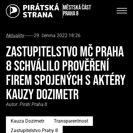
městská část
Praha 8
Aktuality
29. června 2022 18:26
ZASTUPITELSTVO MČ PRAHA
8 SCHVÁLILO PROVĚŘENÍ
FIREM SPOJENÝCH S AKTÉRY
KAUZY DOZIMETR
Autor:
Piráti Praha 8
Kauza Dozimetr
Transparentnost
Zastupitelstvo Prahy 8