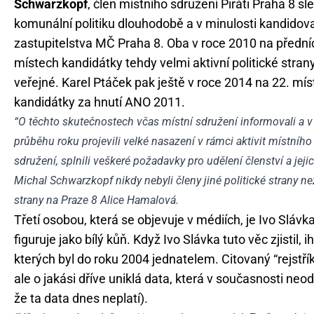
Schwarzkopf
, člen místního sdružení Piráti Praha 8 sle
komunální politiku dlouhodobě a v minulosti kandidova
zastupitelstva MČ Praha 8. Oba v roce 2010 na přední
místech kandidátky tehdy velmi aktivní politické stran
veřejné. Karel Ptáček pak ještě v roce 2014 na 22. mís
kandidátky za hnutí ANO 2011.
“O těchto skutečnostech včas místní sdružení informovali a v
průběhu roku projevili velké nasazení v rámci aktivit místního
sdružení, splnili veškeré požadavky pro udělení členství a jej
Michal Schwarzkopf nikdy nebyli členy jiné politické strany ne
strany na Praze 8
Alice Hamalová.
Třetí osobou, která se objevuje v médiích, je Ivo Slávka
figuruje jako bílý kůň. Když Ivo Slávka tuto věc zjistil,
kterých byl do roku 2004 jednatelem. Citovaný “rejstří
ale o jakási dříve uniklá data, která v současnosti ne
že ta data dnes neplatí).