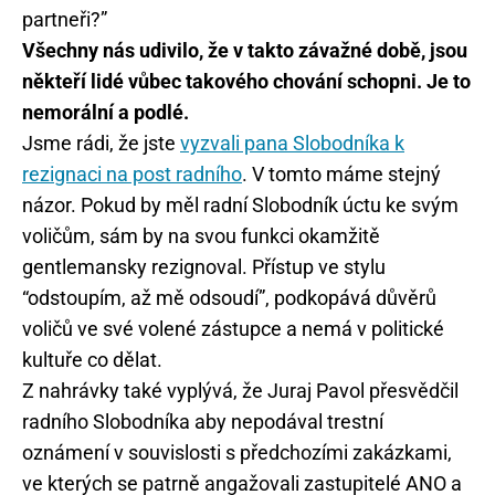
partneři?”
Všechny nás udivilo, že v takto závažné době, jsou
někteří lidé vůbec takového chování schopni. Je to
nemorální a podlé.
Jsme rádi, že jste
vyzvali pana Slobodníka k
rezignaci na post radního
. V tomto máme stejný
názor. Pokud by měl radní Slobodník úctu ke svým
voličům, sám by na svou funkci okamžitě
gentlemansky rezignoval. Přístup ve stylu
“odstoupím, až mě odsoudí”, podkopává důvěrů
voličů ve své volené zástupce a nemá v politické
kultuře co dělat.
Z nahrávky také vyplývá, že Juraj Pavol přesvědčil
radního Slobodníka aby nepodával trestní
oznámení v souvislosti s předchozími zakázkami,
ve kterých se patrně angažovali zastupitelé ANO a