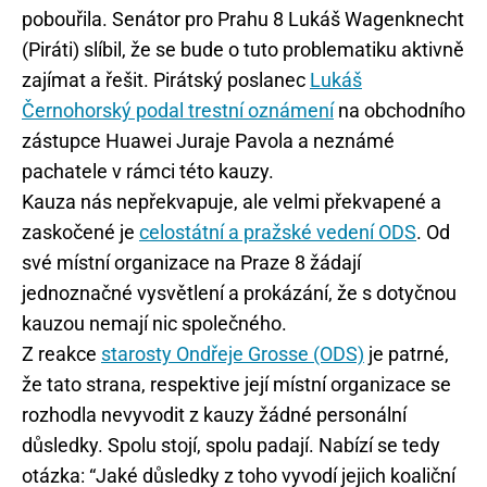
pobouřila. Senátor pro Prahu 8 Lukáš Wagenknecht
(Piráti) slíbil, že se bude o tuto problematiku aktivně
zajímat a řešit. Pirátský poslanec
Lukáš
Černohorský podal trestní oznámení
na obchodního
zástupce Huawei Juraje Pavola a neznámé
pachatele v rámci této kauzy.
Kauza nás nepřekvapuje, ale velmi překvapené a
zaskočené je
celostátní a pražské vedení ODS
. Od
své místní organizace na Praze 8 žádají
jednoznačné vysvětlení a prokázání, že s dotyčnou
kauzou nemají nic společného.
Z reakce
starosty Ondřeje Grosse (ODS)
je patrné,
že tato strana, respektive její místní organizace se
rozhodla nevyvodit z kauzy žádné personální
důsledky. Spolu stojí, spolu padají. Nabízí se tedy
otázka: “Jaké důsledky z toho vyvodí jejich koaliční