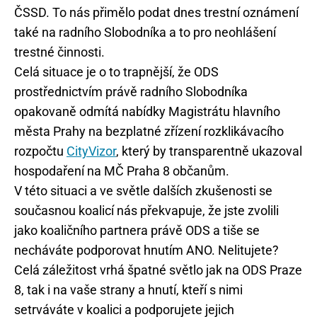
ČSSD. To nás přimělo podat dnes trestní oznámení
také na radního Slobodníka a to pro neohlášení
trestné činnosti.
Celá situace je o to trapnější, že ODS
prostřednictvím právě radního Slobodníka
opakovaně odmítá nabídky Magistrátu hlavního
města Prahy na bezplatné zřízení rozklikávacího
rozpočtu
CityVizor
, který by transparentně ukazoval
hospodaření na MČ Praha 8 občanům.
V této situaci a ve světle dalších zkušenosti se
současnou koalicí nás překvapuje, že jste zvolili
jako koaličního partnera právě ODS a tiše se
necháváte podporovat hnutím ANO. Nelitujete?
Celá záležitost vrhá špatné světlo jak na ODS Praze
8, tak i na vaše strany a hnutí, kteří s nimi
setrváváte v koalici a podporujete jejich