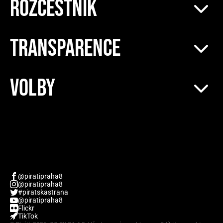
ROZCESTNÍK
TRANSPARENCE
VOLBY
@piratipraha8
@piratipraha8
#piratskastrana
@piratipraha8
Flickr
TikTok