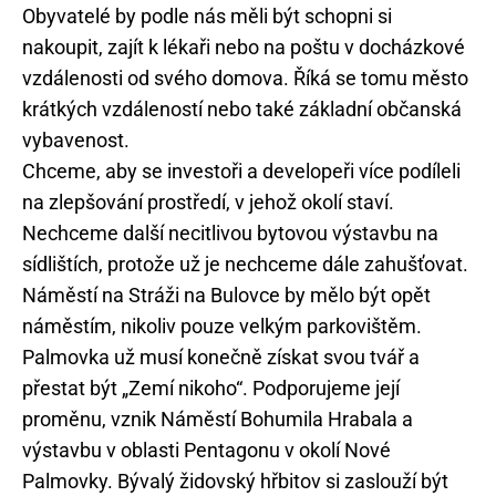
Obyvatelé by podle nás měli být schopni si
nakoupit, zajít k lékaři nebo na poštu v docházkové
vzdálenosti od svého domova. Říká se tomu město
krátkých vzdáleností nebo také základní občanská
vybavenost.
Chceme, aby se investoři a developeři více podíleli
na zlepšování prostředí, v jehož okolí staví.
Nechceme další necitlivou bytovou výstavbu na
sídlištích, protože už je nechceme dále zahušťovat.
Náměstí na Stráži na Bulovce by mělo být opět
náměstím, nikoliv pouze velkým parkovištěm.
Palmovka už musí konečně získat svou tvář a
přestat být „Zemí nikoho“. Podporujeme její
proměnu, vznik Náměstí Bohumila Hrabala a
výstavbu v oblasti Pentagonu v okolí Nové
Palmovky. Bývalý židovský hřbitov si zaslouží být