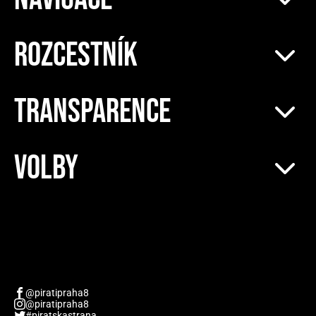
ROZCESTNÍK
TRANSPARENCE
VOLBY
@piratipraha8
@piratipraha8
#piratskastrana