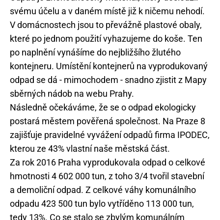
svému účelu a v daném místě již k ničemu nehodí.
V domácnostech jsou to převážně plastové obaly,
které po jednom použití vyhazujeme do koše. Ten
po naplnění vynášíme do nejbližšího žlutého
kontejneru. Umístění kontejnerů na vyprodukovaný
odpad se dá - mimochodem - snadno zjistit z Mapy
sběrných nádob na webu Prahy.
Následně očekáváme, že se o odpad ekologicky
postará městem pověřená společnost. Na Praze 8
zajišťuje pravidelné vyvážení odpadů firma IPODEC,
kterou ze 43% vlastní naše městská část.
Za rok 2016 Praha vyprodukovala odpad o celkové
hmotnosti 4 602 000 tun, z toho 3/4 tvořil stavební
a demoliční odpad. Z celkové váhy komunálního
odpadu 423 500 tun bylo vytříděno 113 000 tun,
tedy 13%. Co se stalo se zbylým komunálním