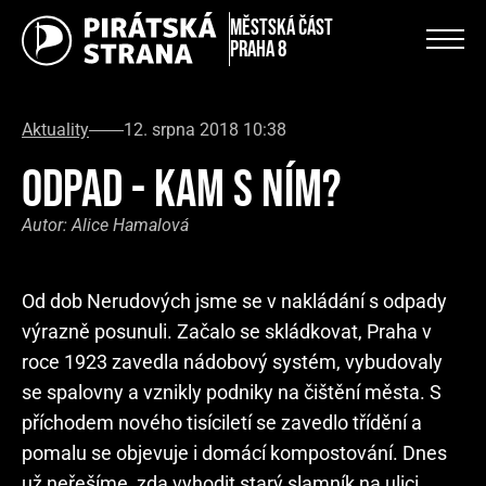
městská část
Praha 8
Aktuality
12. srpna 2018 10:38
ODPAD - KAM S NÍM?
Autor:
Alice Hamalová
Od dob Nerudových jsme se v nakládání s odpady
výrazně posunuli. Začalo se skládkovat, Praha v
roce 1923 zavedla nádobový systém, vybudovaly
se spalovny a vznikly podniky na čištění města. S
příchodem nového tisíciletí se zavedlo třídění a
pomalu se objevuje i domácí kompostování. Dnes
už neřešíme, zda vyhodit starý slamník na ulici,