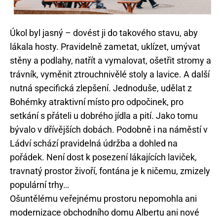
Úkol byl jasný – dovést ji do takového stavu, aby
lákala hosty. Pravidelně zametat, uklízet, umývat
stěny a podlahy, natřít a vymalovat, ošetřit stromy a
trávník, vyměnit ztrouchnivělé stoly a lavice. A další
nutná specifická zlepšení. Jednoduše, udělat z
Bohémky atraktivní místo pro odpočinek, pro
setkání s přáteli u dobrého jídla a pití. Jako tomu
bývalo v dřívějších dobách. Podobně i na náměstí v
Ládví schází pravidelná údržba a dohled na
pořádek. Není dost k posezení lákajících laviček,
travnatý prostor živoří, fontána je k ničemu, zmizely
populární trhy…
Ošuntělému veřejnému prostoru nepomohla ani
modernizace obchodního domu Albertu ani nové