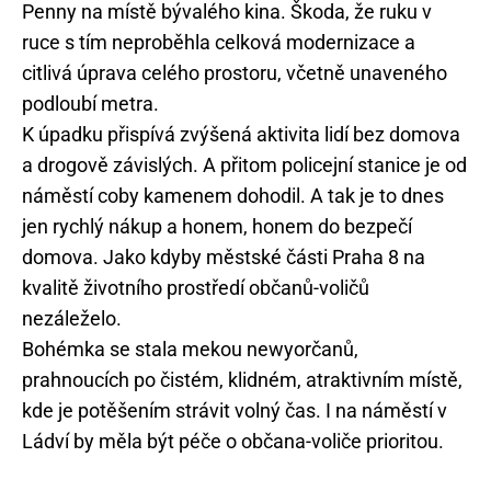
Penny na místě bývalého kina. Škoda, že ruku v
ruce s tím neproběhla celková modernizace a
citlivá úprava celého prostoru, včetně unaveného
podloubí metra.
K úpadku přispívá zvýšená aktivita lidí bez domova
a drogově závislých. A přitom policejní stanice je od
náměstí coby kamenem dohodil. A tak je to dnes
jen rychlý nákup a honem, honem do bezpečí
domova. Jako kdyby městské části Praha 8 na
kvalitě životního prostředí občanů-voličů
nezáleželo.
Bohémka se stala mekou newyorčanů,
prahnoucích po čistém, klidném, atraktivním místě,
kde je potěšením strávit volný čas. I na náměstí v
Ládví by měla být péče o občana-voliče prioritou.