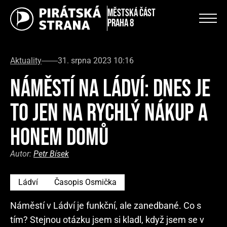
městská část
Praha 8
Aktuality
31. srpna 2023 10:16
NÁMĚSTÍ NA LÁDVÍ: DNES JE
TO JEN NA RYCHLÝ NÁKUP A
HONEM DOMŮ
Autor:
Petr Bísek
Ládví
Časopis Osmička
Náměstí v Ládví je funkční, ale zanedbané. Co s
tím? Stejnou otázku jsem si kladl, když jsem se v