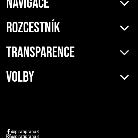
NAVIGACE
ROZCESTNÍK
TRANSPARENCE
VOLBY
@piratipraha8
@piratipraha8