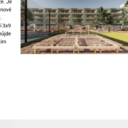
že. Je
t nové
.
í 3x9
 půjde
zim