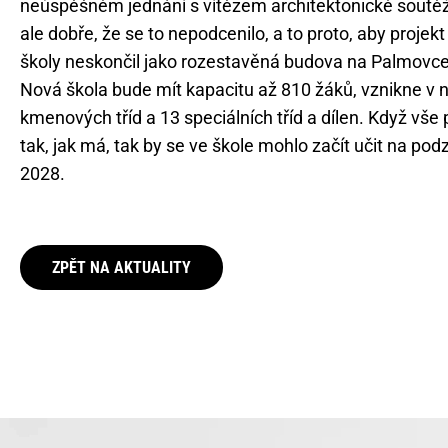
neúspěšném jednání s vítězem architektonické soutě
ale dobře, že se to nepodcenilo, a to proto, aby projek
školy neskončil jako rozestavěná budova na Palmovce
Nová škola bude mít kapacitu až 810 žáků, vznikne v n
kmenových tříd a 13 speciálních tříd a dílen. Když vše
tak, jak má, tak by se ve škole mohlo začít učit na pod
2028.
ZPĚT NA AKTUALITY