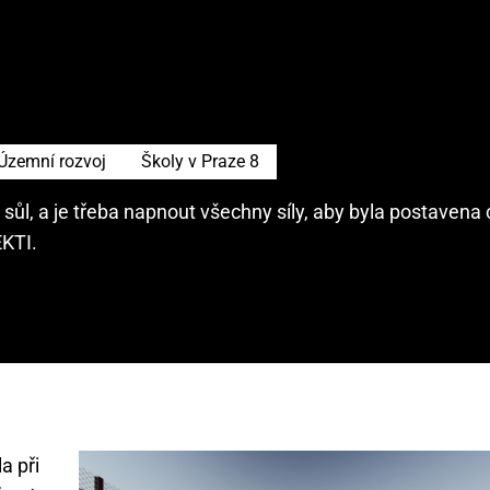
Územní rozvoj
Školy v Praze 8
, a je třeba napnout všechny síly, aby byla postavena co
KTI.
a při