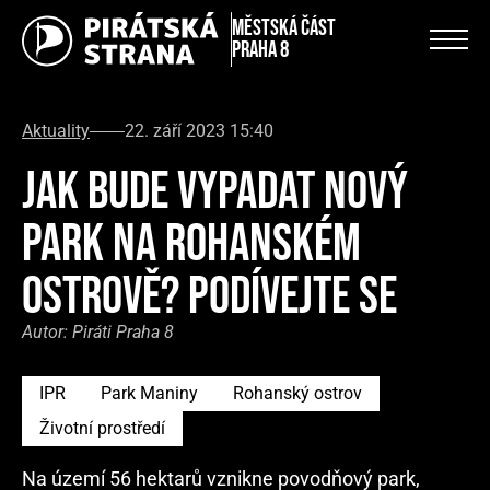
městská část
Praha 8
Aktuality
22. září 2023 15:40
JAK BUDE VYPADAT NOVÝ
PARK NA ROHANSKÉM
OSTROVĚ? PODÍVEJTE SE
Autor:
Piráti Praha 8
IPR
Park Maniny
Rohanský ostrov
Životní prostředí
Na území 56 hektarů vznikne povodňový park,