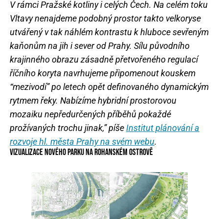
V rámci Pražské kotliny i celých Čech. Na celém toku
Vltavy nenajdeme podobný prostor takto velkoryse
utvářený v tak náhlém kontrastu k hluboce sevřeným
kaňonům na jih i sever od Prahy. Sílu původního
krajinného obrazu zásadně přetvořeného regulací
říčního koryta navrhujeme připomenout kouskem
“mezivodí” po letech opět definovaného dynamickým
rytmem řeky. Nabízíme hybridní prostorovou
mozaiku nepředurčených příběhů pokaždé
prožívaných trochu jinak,” píše
Institut plánování a
rozvoje hl. města Prahy na svém webu
.
VIZUALIZACE NOVÉHO PARKU NA ROHANSKÉM OSTROVĚ