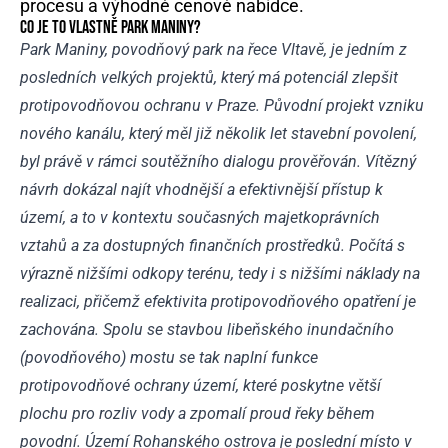
procesu a výhodné cenové nabídce.
CO JE TO VLASTNĚ PARK MANINY?
Park Maniny, povodňový park na řece Vltavě, je jedním z
posledních velkých projektů, který má potenciál zlepšit
protipovodňovou ochranu v Praze. Původní projekt vzniku
nového kanálu, který měl již několik let stavební povolení,
byl právě v rámci soutěžního dialogu prověřován. Vítězný
návrh dokázal najít vhodnější a efektivnější přístup k
území, a to v kontextu současných majetkoprávních
vztahů a za dostupných finančních prostředků. Počítá s
výrazně nižšími odkopy terénu, tedy i s nižšími náklady na
realizaci, přičemž efektivita protipovodňového opatření je
zachována. Spolu se stavbou libeňského inundačního
(povodňového) mostu se tak naplní funkce
protipovodňové ochrany území, které poskytne větší
plochu pro rozliv vody a zpomalí proud řeky během
povodní. Území Rohanského ostrova je poslední místo v